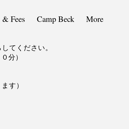
s & Fees
Camp Beck
More
らしてください。
３０分）
きます）