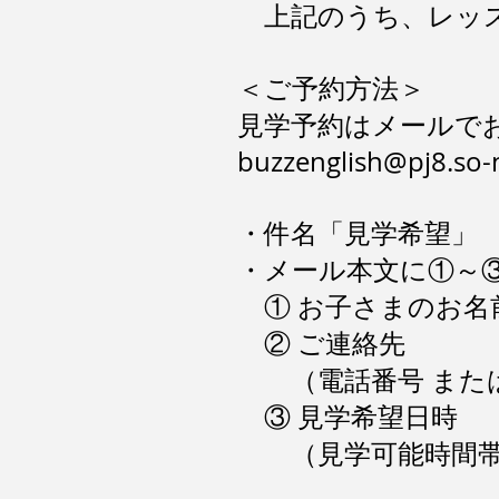
上記のうち、レッス
＜ご予約方法＞
見学予約はメールで
buzzenglish@pj8.so-n
・件名「見学希望」
・メール本文に①～
① お子さまのお名
② ご連絡先
（電話番号 または
③ 見学希望日時
（見学可能時間帯