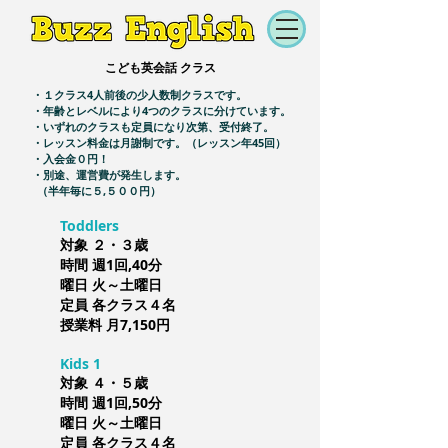
こども英会話 クラス
・１クラス4人前後の少人数制クラスです。
・年齢とレベルにより4つのクラスに分けています。
・いずれのクラスも定員になり次第、受付終了。
・レッスン料金は月謝制です。（レッスン年45回）
・入会金０円！
・別途、運営費が発生します。
（半年毎に５,５００円）
Toddlers
対象 ２・３歳
時間 週1回,40分
曜日 火～土曜日
定員 各クラス４名
授業料 月7,150円
Kids 1
対象 ４・５歳
時間 週1回,50分
曜日 火～土曜日
定員 各クラス４名